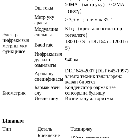
50МА （метр уку） / <2МА
Эш токы
（көтү）
Метр уку
> 3,5 м ； почмак 35 °
арасы
КГц （кристалл осиллатор
Модуляция
Электр
ешлыгы
төгәллеге）
инфракызыл
1800 b / S （DLT645 - 1200 b /
Baud rate
метрны уку
S）
функциясе
Инфракызыл
дулкын
940нм
озынлыгы
DLT 645-2007 (DLT 645-1997)
Аралашу
элемтә техник таләпләренә
спецификасы
җавап бирегез
Бармак эзен
Конденсатор бармак эзе
Биометрик
алу
сенсорына булышу
Йөзне тану
Йөзне тану алгоритмы
Ышаныч
Тип
Деталь
Тасвирлау
Биеклекне