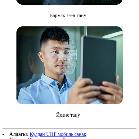
Бармак эзен тану
Йөзне тану
Алдагы:
Кулдан UHF мобиль санак