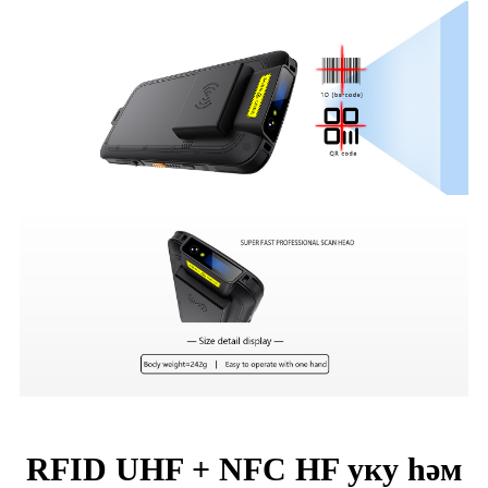
RFID UHF + NFC HF уку һәм