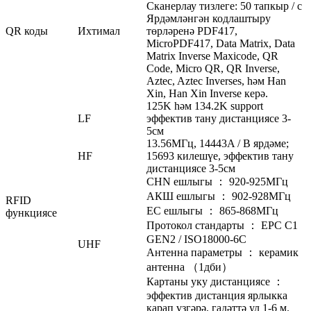
Сканерлау тизлеге: 50 тапкыр / с
Ярдәмләнгән кодлаштыру
QR коды
Ихтимал
төрләренә PDF417,
MicroPDF417, Data Matrix, Data
Matrix Inverse Maxicode, QR
Code, Micro QR, QR Inverse,
Aztec, Aztec Inverses, һәм Han
Xin, Han Xin Inverse керә.
125K һәм 134.2K support
LF
эффектив тану дистанциясе 3-
5см
13.56МГц, 14443A / B ярдәме;
HF
15693 килешүе, эффектив тану
дистанциясе 3-5см
CHN ешлыгы ： 920-925МГц
АКШ ешлыгы ： 902-928МГц
RFID
ЕС ешлыгы ： 865-868МГц
функциясе
Протокол стандарты ： EPC C1
GEN2 / ISO18000-6C
UHF
Антенна параметры ： керамик
антенна （1дби）
Картаны уку дистанциясе ：
эффектив дистанция ярлыкка
карап үзгәрә, гадәттә ул 1-6 м.