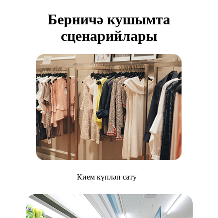
Берничә кушымта
сценарийлары
Кием күпләп сату