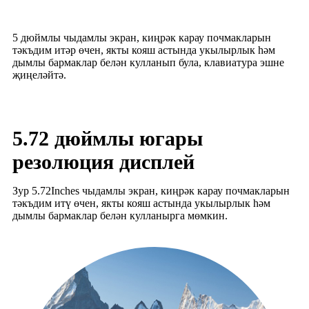
5 дюймлы чыдамлы экран, киңрәк карау почмакларын
тәкъдим итәр өчен, якты кояш астында укылырлык һәм
дымлы бармаклар белән кулланып була, клавиатура эшне
җиңеләйтә.
5.72 дюймлы югары
резолюция дисплей
Зур 5.72Inches чыдамлы экран, киңрәк карау почмакларын
тәкъдим итү өчен, якты кояш астында укылырлык һәм
дымлы бармаклар белән кулланырга мөмкин.