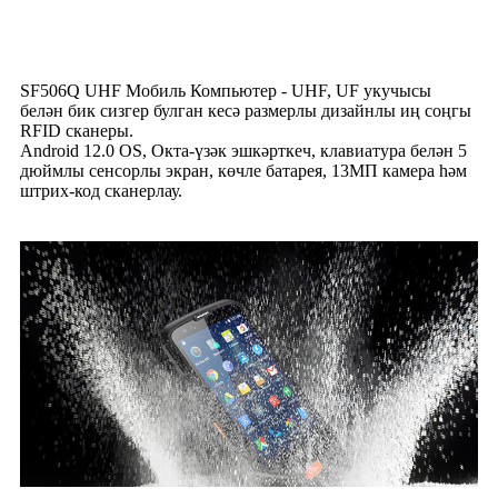
SF506Q UHF Мобиль Компьютер - UHF, UF укучысы
белән бик сизгер булган кесә размерлы дизайнлы иң соңгы
RFID сканеры.
Android 12.0 OS, Окта-үзәк эшкәрткеч, клавиатура белән 5
дюймлы сенсорлы экран, көчле батарея, 13МП камера һәм
штрих-код сканерлау.