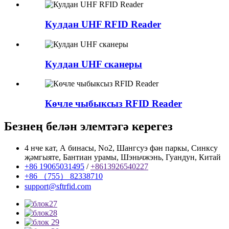
Кулдан UHF RFID Reader
Кулдан UHF сканеры
Көчле чыбыксыз RFID Reader
Безнең белән элемтәгә керегез
4 нче кат, А бинасы, No2, Шангсуэ фән паркы, Синксу
җәмгыяте, Бантиан урамы, Шэньчжэнь, Гуандун, Китай
+86 19065031495
/
+8613926540227
+86 （755） 82338710
support@sftrfid.com