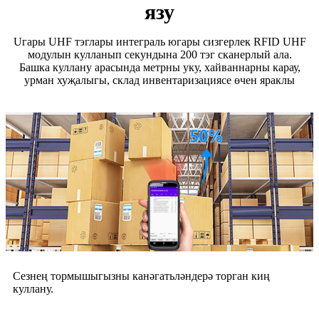
язу
Uгары UHF тэглары интеграль югары сизгерлек RFID UHF
модулын кулланып секундына 200 тэг сканерлый ала.
Башка куллану арасында метрны уку, хайваннарны карау,
урман хуҗалыгы, склад инвентаризациясе өчен яраклы
Сезнең тормышыгызны канәгатьләндерә торган киң
куллану.