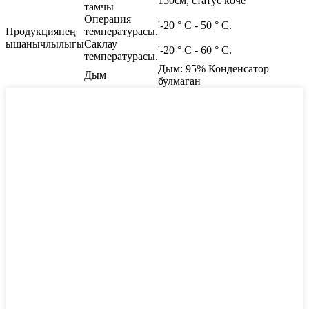
150см, статус көче
тамчы
Операция
'-20 ° C - 50 ° C.
Продукциянең
температурасы.
ышанычлылыгы
Саклау
'-20 ° C - 60 ° C.
температурасы.
Дым: 95% Конденсатор
Дым
булмаган