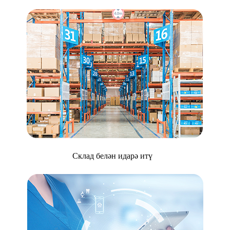
Склад белән идарә итү