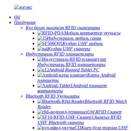
Өй
Продукция
Кул белән эшләнгән RFID сканерлары
Мобиль компьютер укучысы
Индустриаль мобиль санак
Кулдан UHF мобиль
Кулдан UHF сканеры
Индустриаль RFID планшетлары
Индустриаль RFID планшетлары
Android Rugged Tablet PC
Каты Android
планшеты
Android планшет
компьютеры
Bluetooth RFID Укучылары
Bluetooth RFID Watch
Reader
Uhf RFID Сканер
Зымсыз RFID
UHF Bluetooth сканеры
Киеп була торган UHF