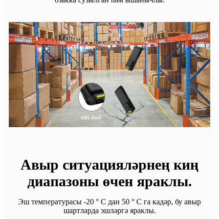
Авыр ситуацияләрнең киң
диапазоны өчен яраклы.
Эш температурасы -20 ° C дан 50 ° C га кадәр, бу авыр
шартларда эшләргә яраклы.