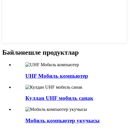
Бәйләнешле продуктлар
UHF Мобиль компьютер
Кулдан UHF мобиль санак
Мобиль компьютер укучысы