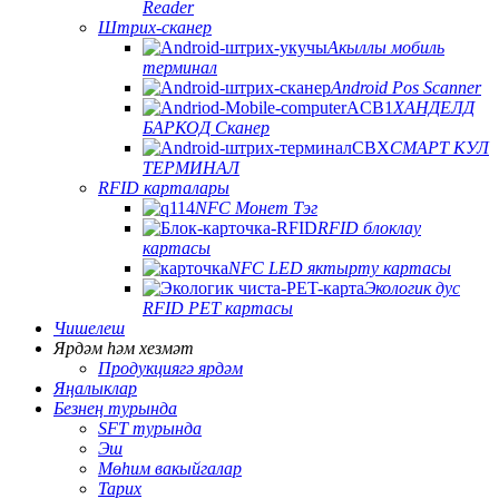
Reader
Штрих-сканер
Акыллы мобиль
терминал
Android Pos Scanner
ХАНДЕЛД
БАРКОД Сканер
СМАРТ КУЛ
ТЕРМИНАЛ
RFID карталары
NFC Монет Тэг
RFID блоклау
картасы
NFC LED яктырту картасы
Экологик дус
RFID PET картасы
Чишелеш
Ярдәм һәм хезмәт
Продукциягә ярдәм
Яңалыклар
Безнең турында
SFT турында
Эш
Мөһим вакыйгалар
Тарих