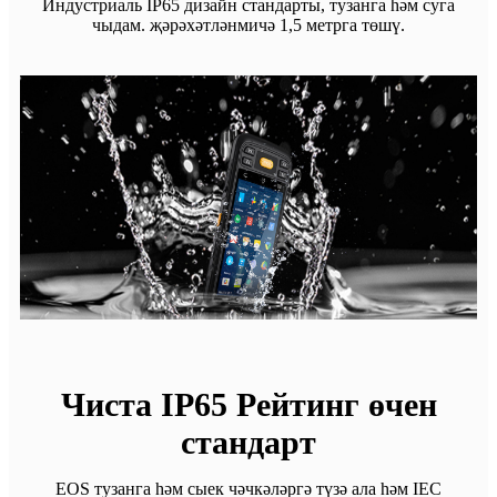
Индустриаль IP65 дизайн стандарты, тузанга һәм суга
чыдам. җәрәхәтләнмичә 1,5 метрга төшү.
Чиста IP65 Рейтинг өчен
стандарт
EOS тузанга һәм сыек чәчкәләргә түзә ала һәм IEC