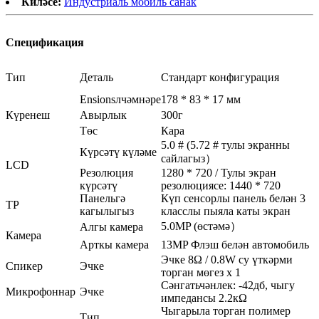
Киләсе:
Индустриаль мобиль санак
Спецификация
Тип
Деталь
Стандарт конфигурация
Ensionsлчәмнәре
178 * 83 * 17 мм
Күренеш
Авырлык
300г
Төс
Кара
5.0 # (5.72 # тулы экранны
Күрсәтү күләме
сайлагыз）
LCD
Резолюция
1280 * 720 / Тулы экран
күрсәтү
резолюциясе: 1440 * 720
Панельгә
Күп сенсорлы панель белән 3
TP
кагылыгыз
класслы пыяла каты экран
5.0MP (өстәмә）
Алгы камера
Камера
Арткы камера
13MP Флэш белән автомобиль
Эчке 8Ω / 0.8W су үткәрми
Спикер
Эчке
торган мөгез x 1
Сәнгатьчәнлек: -42дб, чыгу
Микрофоннар
Эчке
импедансы 2.2кΩ
Чыгарыла торган полимер
Тип