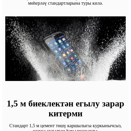
мөһерләү стандартларына туры килә.
1,5 м биеклектән егылу зарар
китерми
Стандарт 1,5 м цемент төшү каршылыгы куркынычсыз,
озакка сузылган һәм ышанычлы.