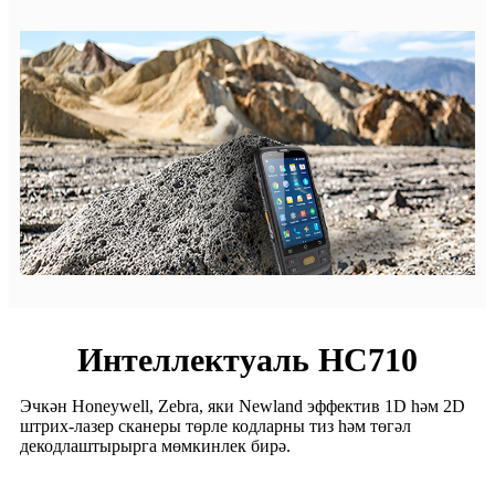
Интеллектуаль HC710
Эчкән Honeywell, Zebra, яки Newland эффектив 1D һәм 2D
штрих-лазер сканеры төрле кодларны тиз һәм төгәл
декодлаштырырга мөмкинлек бирә.