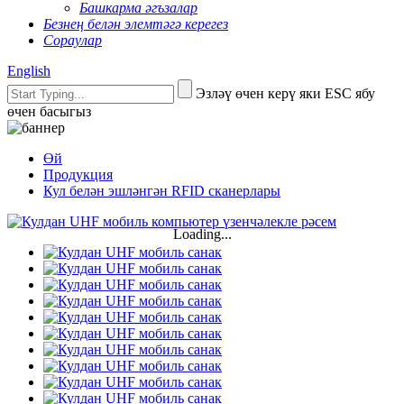
Башкарма әгъзалар
Безнең белән элемтәгә керегез
Сораулар
English
Эзләү өчен керү яки ESC ябу
өчен басыгыз
Өй
Продукция
Кул белән эшләнгән RFID сканерлары
Loading...