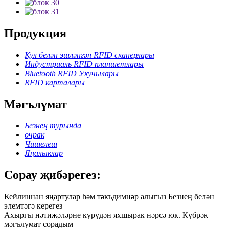
Продукция
Кул белән эшләнгән RFID сканерлары
Индустриаль RFID планшетлары
Bluetooth RFID Укучылары
RFID карталары
Мәгълүмат
Безнең турында
очрак
Чишелеш
Яңалыклар
Сорау җибәрегез:
Кейлиннан яңартулар һәм тәкъдимнәр алыгыз Безнең белән
элемтәгә керегез
Ахыргы нәтиҗәләрне күрүдән яхшырак нәрсә юк. Күбрәк
мәгълүмат сорадым