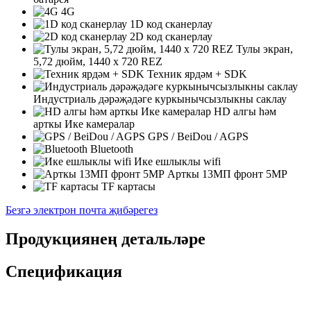
4G
1D код сканерлау
2D код сканерлау
Тулы экран,
5,72 дюйм, 1440 x 720 REZ
Техник ярдәм + SDK
Индустриаль дәрәҗәдәге куркынычсызлыкны саклау
HD алгы һәм
арткы Ике камералар
GPS / BeiDou / AGPS
Bluetooth
Ике ешлыклы wifi
Арткы 13МП фронт 5MP
TF картасы
Безгә электрон почта җибәрегез
Продукциянең детальләре
Спецификация