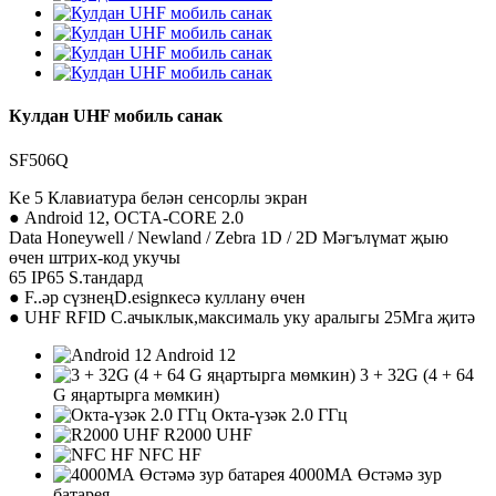
Кулдан UHF мобиль санак
SF506Q
Ke 5 Клавиатура белән сенсорлы экран
● Android 12, OCTA-CORE 2.0
Data Honeywell / Newland / Zebra 1D / 2D Мәгълүмат җыю
өчен штрих-код укучы
65 IP65 S.
тандард
● F.
.әр сүзнең
D.
esign
кесә куллану өчен
● UHF RFID C.
ачыклык,
максималь уку аралыгы 25Мга җитә
Android 12
3 + 32G (4 + 64
G яңартырга мөмкин)
Окта-үзәк 2.0 ГГц
R2000 UHF
NFC HF
4000МА Өстәмә зур
батарея