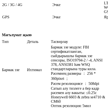
LT
2G / 3G / 4G
Эчке
W
GS
GPS
Эчке
Я
Мәгълүмат җыю
Тип
Деталь
Тасвирлау
Бармак эзе модуле: FBI
сертификатланган,
сыйдырышлы бармак эзе
сенсоры, ISO19794-2 / ​​-4, ANSI
378, ANSI381 һәм WSQ
стандартларына туры килә.
Бармак эзе
Ихтимал
Рәсемнең размеры ： 256 *
360pixei ；
Рәсем резолюциясе ： 508dpi
Сатып алу тизлеге a бер кадр
рәсемен алу вакыты: ≤0.25с
Honeywell 6603 & zebra se4710 &
CM60
Оптик резолюция: 5мил