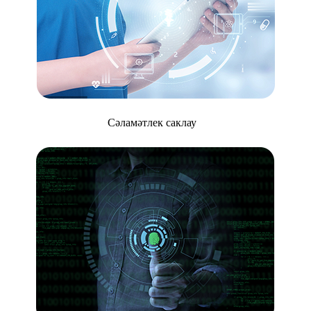
Сәламәтлек саклау