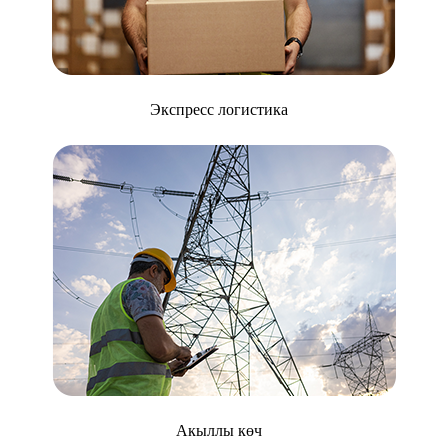
Экспресс логистика
Акыллы көч