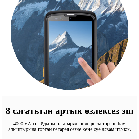
8 сәгатьтән артык өзлексез эш
4000 мАч сыйдырышлы зарядландырыла торган һәм
алыштырыла торган батарея сезне көне буе дәвам итәчәк.