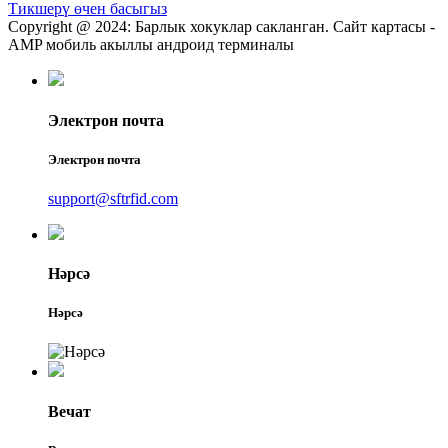
Тикшерү өчен басыгыз
Copyright @ 2024: Барлык хокуклар сакланган. Сайт картасы -
AMP мобиль акыллы андроид терминалы
Электрон почта
Электрон почта
support@sftrfid.com
Нәрсә
Нәрсә
Вечат