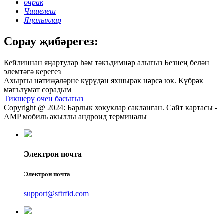
очрак
Чишелеш
Яңалыклар
Сорау җибәрегез:
Кейлиннан яңартулар һәм тәкъдимнәр алыгыз Безнең белән
элемтәгә керегез
Ахыргы нәтиҗәләрне күрүдән яхшырак нәрсә юк. Күбрәк
мәгълүмат сорадым
Тикшерү өчен басыгыз
Copyright @ 2024: Барлык хокуклар сакланган. Сайт картасы -
AMP мобиль акыллы андроид терминалы
Электрон почта
Электрон почта
support@sftrfid.com