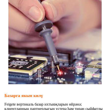
Базарга якын килү
Feigete вертикаль базар ихтыяҗларын өйрәнә;
клиентларның партнерлыгын үстерә һәм тирән сыйфатлы