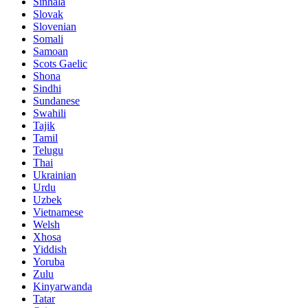
Sinhala
Slovak
Slovenian
Somali
Samoan
Scots Gaelic
Shona
Sindhi
Sundanese
Swahili
Tajik
Tamil
Telugu
Thai
Ukrainian
Urdu
Uzbek
Vietnamese
Welsh
Xhosa
Yiddish
Yoruba
Zulu
Kinyarwanda
Tatar