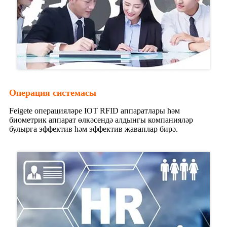
Операция системасы
Feigete операцияләре IOT RFID аппаратлары һәм
биометрик аппарат өлкәсендә алдынгы компанияләр
булырга эффектив һәм эффектив җаваплар бирә.