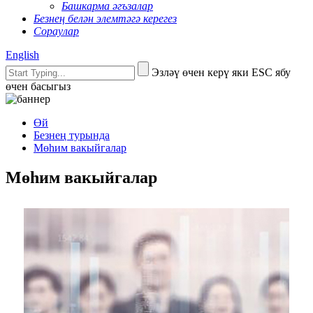
Башкарма әгъзалар
Безнең белән элемтәгә керегез
Сораулар
English
Эзләү өчен керү яки ESC ябу
өчен басыгыз
Өй
Безнең турында
Мөһим вакыйгалар
Мөһим вакыйгалар