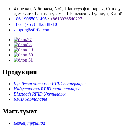
4 нче кат, А бинасы, No2, Шангсуэ фән паркы, Синксу
җәмгыяте, Бантиан урамы, Шэньчжэнь, Гуандун, Китай
+86 19065031495
/
+8613926540227
+86 （755） 82338710
support@sftrfid.com
Продукция
Кул белән эшләнгән RFID сканерлары
Индустриаль RFID планшетлары
Bluetooth RFID Укучылары
RFID карталары
Мәгълүмат
Безнең турында