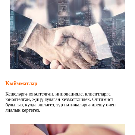
Кыйммәтләр
Кешеләргә юнәлтелгән, инновацияле, клиентларга
юнәлтелгән, җиңү яулаган хезмәттәшлек. Оптимист
булыгыз, кулда эшләгез, зур нәтиҗәләргә ирешү өчен
яңалык кертегез.