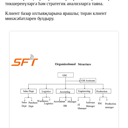
тикшеренүләргә һәм стратегик анализларга таяна.
Клиент базар ихтыяҗларына ярашлы; тирән клиент
мөнәсәбәтләрен булдыру.