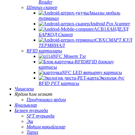
Reader
Штрих-сканер
Акыллы мобиль
терминал
Android Pos Scanner
ХАНДЕЛД
БАРКОД Сканер
СМАРТ КУЛ
ТЕРМИНАЛ
RFID карталары
NFC Монет Тэг
RFID блоклау
картасы
NFC LED яктырту картасы
Экологик дус
RFID PET картасы
Чишелеш
Ярдәм һәм хезмәт
Продукциягә ярдәм
Яңалыклар
Безнең турында
SFT турында
Эш
Мөһим вакыйгалар
Тарих