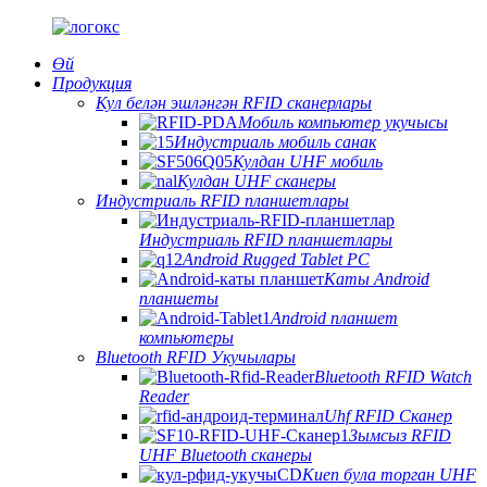
Өй
Продукция
Кул белән эшләнгән RFID сканерлары
Мобиль компьютер укучысы
Индустриаль мобиль санак
Кулдан UHF мобиль
Кулдан UHF сканеры
Индустриаль RFID планшетлары
Индустриаль RFID планшетлары
Android Rugged Tablet PC
Каты Android
планшеты
Android планшет
компьютеры
Bluetooth RFID Укучылары
Bluetooth RFID Watch
Reader
Uhf RFID Сканер
Зымсыз RFID
UHF Bluetooth сканеры
Киеп була торган UHF