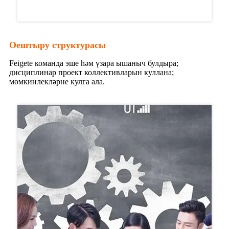
Оештыру структурасы
Feigete команда эше һәм үзара ышаныч булдыра;
дисциплинар проект коллективларын куллана;
мөмкинлекләрне кулга ала.