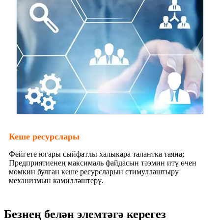
Кеше ресурслары
Фейгете югары сыйфатлы халыкара талантка таяна;
Предприятиенең максималь файдасын тәэмин итү өчен
мөмкин булган кеше ресурсларын стимуллаштыру
механизмын камилләштерү.
Безнең белән элемтәгә керегез