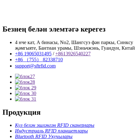
Безнең белән элемтәгә керегез
4 нче кат, А бинасы, No2, Шангсуэ фән паркы, Синксу
җәмгыяте, Бантиан урамы, Шэньчжэнь, Гуандун, Китай
+86 19065031495
/
+8613926540227
+86 （755） 82338710
support@sftrfid.com
Продукция
Кул белән эшләнгән RFID сканерлары
Индустриаль RFID планшетлары
Bluetooth RFID Укучылары