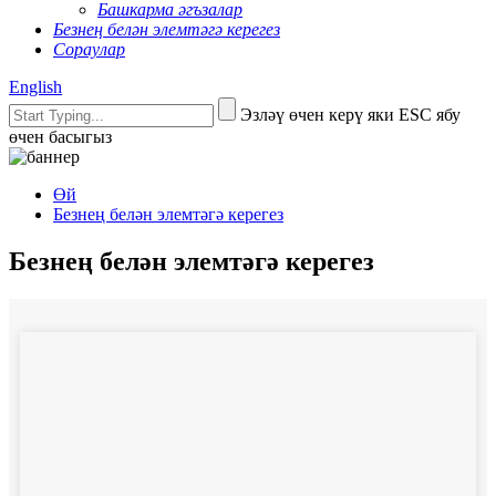
Башкарма әгъзалар
Безнең белән элемтәгә керегез
Сораулар
English
Эзләү өчен керү яки ESC ябу
өчен басыгыз
Өй
Безнең белән элемтәгә керегез
Безнең белән элемтәгә керегез