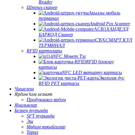
Reader
Штрих-сканер
Акыллы мобиль
терминал
Android Pos Scanner
ХАНДЕЛД
БАРКОД Сканер
СМАРТ КУЛ
ТЕРМИНАЛ
RFID карталары
NFC Монет Тэг
RFID блоклау
картасы
NFC LED яктырту картасы
Экологик дус
RFID PET картасы
Чишелеш
Ярдәм һәм хезмәт
Продукциягә ярдәм
Яңалыклар
Безнең турында
SFT турында
Эш
Мөһим вакыйгалар
Тарих