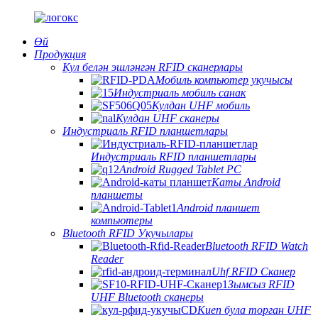
Өй
Продукция
Кул белән эшләнгән RFID сканерлары
Мобиль компьютер укучысы
Индустриаль мобиль санак
Кулдан UHF мобиль
Кулдан UHF сканеры
Индустриаль RFID планшетлары
Индустриаль RFID планшетлары
Android Rugged Tablet PC
Каты Android
планшеты
Android планшет
компьютеры
Bluetooth RFID Укучылары
Bluetooth RFID Watch
Reader
Uhf RFID Сканер
Зымсыз RFID
UHF Bluetooth сканеры
Киеп була торган UHF