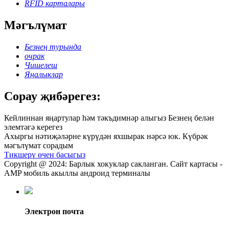
RFID карталары
Мәгълүмат
Безнең турында
очрак
Чишелеш
Яңалыклар
Сорау җибәрегез:
Кейлиннан яңартулар һәм тәкъдимнәр алыгыз Безнең белән
элемтәгә керегез
Ахыргы нәтиҗәләрне күрүдән яхшырак нәрсә юк. Күбрәк
мәгълүмат сорадым
Тикшерү өчен басыгыз
Copyright @ 2024: Барлык хокуклар сакланган. Сайт картасы -
AMP мобиль акыллы андроид терминалы
Электрон почта