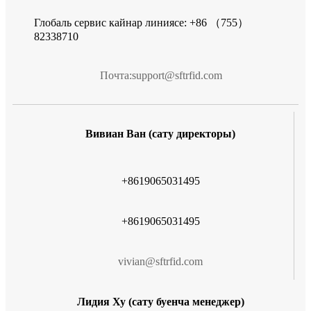
Глобаль сервис кайнар линиясе: +86 （755）
82338710
Почта:
support@sftrfid.com
Вивиан Ван (сату директоры)
+8619065031495
+8619065031495
vivian@sftrfid.com
Лидия Ху (сату буенча менеджер)