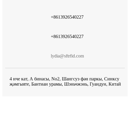
+8613926540227
+8613926540227
lydia@sftrfid.com
4 нче кат, А бинасы, No2, Шангсуэ фән паркы, Синксу
җәмгыяте, Бантиан урамы, Шэньчжэнь, Гуандун, Китай