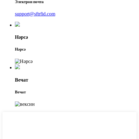
Электрон почта
support@sftrfid.com
Нәрсә
Нәрсә
Вечат
Вечат